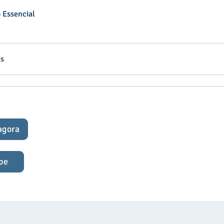
 Essencial
is
agora
ipe