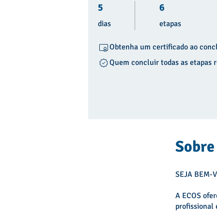
5 dias
6 etapas
5
6
dias
etapas
Obtenha um certificado ao concl
Quem concluir todas as etapas 
Sobre
SEJA BEM-
A ECOS ofer
profissional