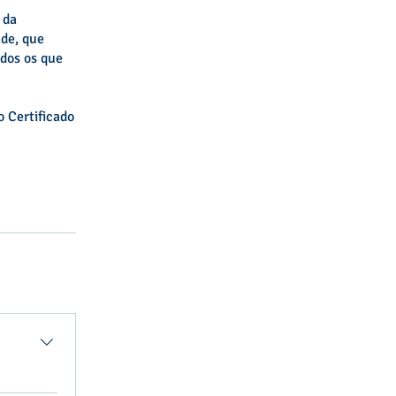
 da
ade, que
odos os que
o Certificado