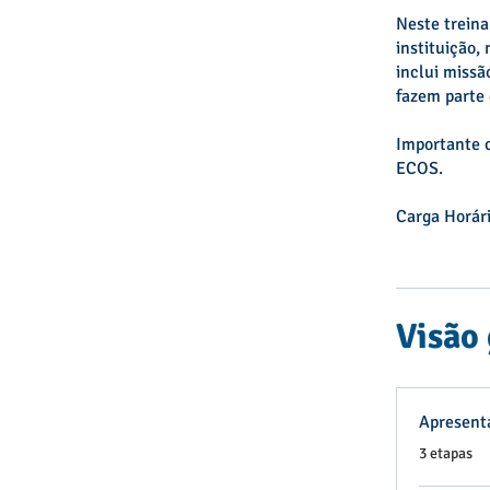
Neste treina
instituição,
inclui missã
fazem parte 
Importante c
ECOS.
Carga Horári
Visão 
Apresenta
.
3 etapas