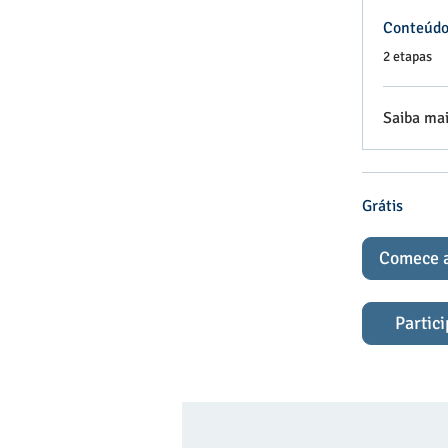
Conteúdo
.
2 etapas
Saiba ma
Grátis
Comece 
Partic