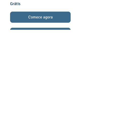
Grátis
Comece agora
Participe
Siga nossas redes:
ECOSBRASIL.ORG
ESPAÇO, CIDADANIA E OPORTUNIDADES SOCIAIS