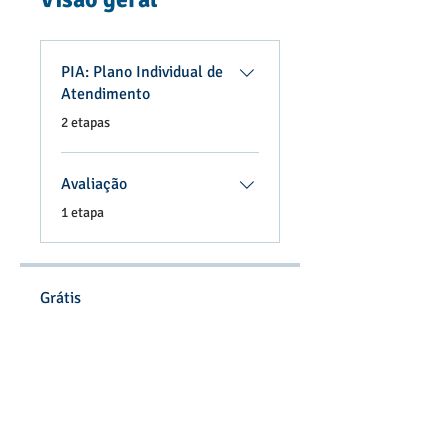
PIA: Plano Individual de
Atendimento
.
2 etapas
Avaliação
.
1 etapa
Grátis
Comece agora
Participe