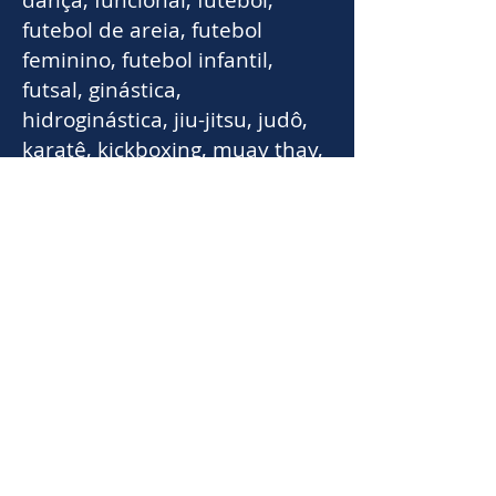
dança, funcional, futebol,
futebol de areia, futebol
feminino, futebol infantil,
futsal, ginástica,
hidroginástica, jiu-jitsu, judô,
karatê, kickboxing, muay thay,
natação, natação adultos,
natação PCD, hit box,
taekwondo, vôlei.
COGESTÃO: