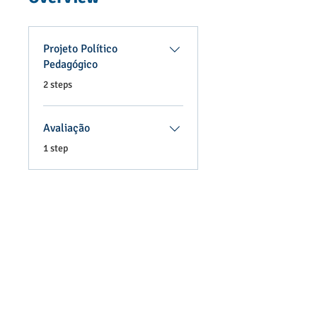
Projeto Político
Pedagógico
.
2 steps
Avaliação
.
1 step
Free
Enroll Now
Join