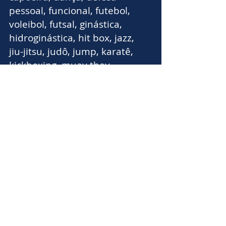
pessoal, funcional, futebol,
voleibol, futsal, ginástica,
hidroginástica, hit box, jazz,
jiu-jitsu, judô, jump, karatê,
kickboxing, muay thay,
natação, natação adultos,
natação PCD, pilates, step,
vôlei e zumba.
COGESTÃO: