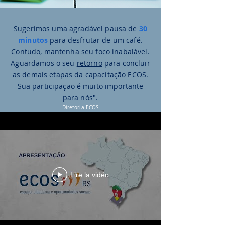
Sugerimos uma agradável pausa de
30
minutos
para desfrutar de um café.
Contudo, mantenha seu foco inabalável.
Aguardamos o seu
retorno
para concluir
as demais etapas da capacitação ECOS.
Sua participação é muito importante
para nós".
Diretoria ECOS
Lire la vidéo