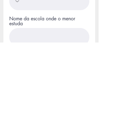
Nome da escola onde o menor
estuda
Ano escolar
Concordo com os termos e
condições: Caso necessário,
autorizo o uso da minha
imagem (fotos e vídeos
durante as atividades) para a
divulgação do projeto, sem
ônus, para veiculação e
material impresso, internet ou
imprensa.
Enviar