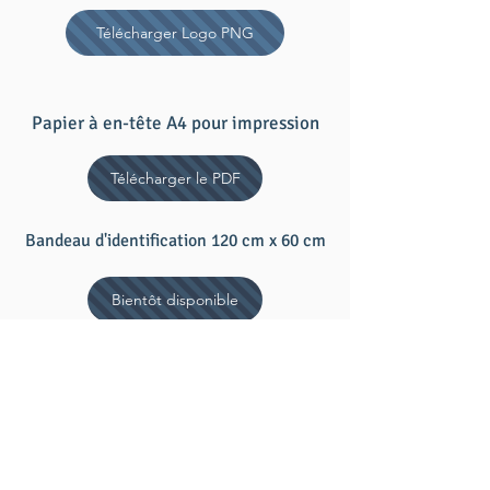
Télécharger Logo PNG
Papier à en-tête A4 pour impression
Télécharger le PDF
Bandeau d'identification 120 cm x 60 cm
Bientôt disponible
Des lignes directrices:
Lorsque vous utilisez un fond bleu ou rouge,
choisissez des lettres blanches. Sur fond
blanc, jaune ou orange, nous pouvons utiliser
une police bleue ou noire.